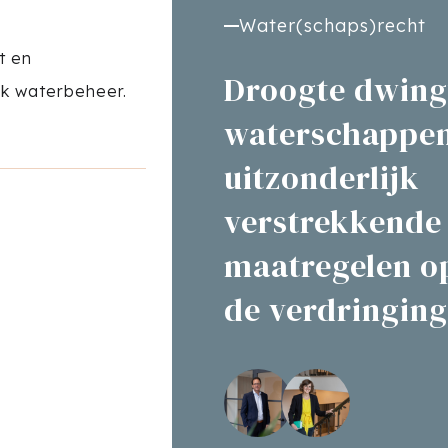
Water(schaps)recht
t en
Droogte dwing
jk waterbeheer.
waterschappen
uitzonderlijk
verstrekkende
maatregelen op
de verdringin