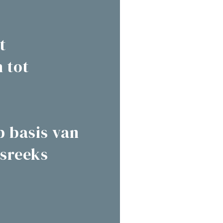
t
 tot
 basis van
gsreeks