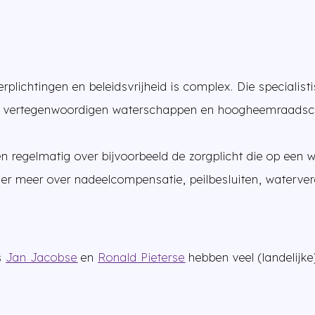
plichtingen en beleidsvrijheid is complex. Die specialist
 en vertegenwoordigen waterschappen en hoogheemraads
.
en regelmatig over bijvoorbeeld de zorgplicht die op een 
er meer over nadeelcompensatie, peilbesluiten, waterve
s
Jan Jacobse
en
Ronald Pieterse
hebben veel (landelijke