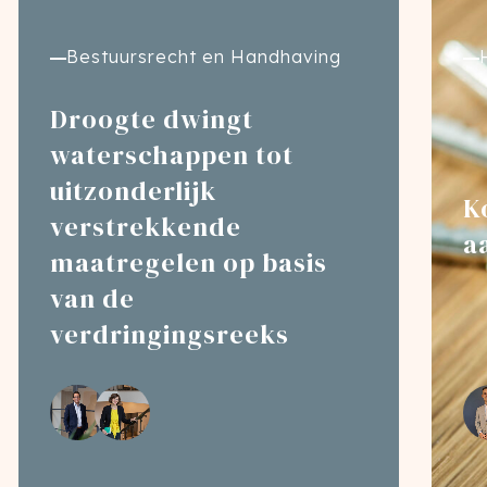
Bestuursrecht en Handhaving
Droogte dwingt
waterschappen tot
uitzonderlijk
K
verstrekkende
a
maatregelen op basis
van de
verdringingsreeks