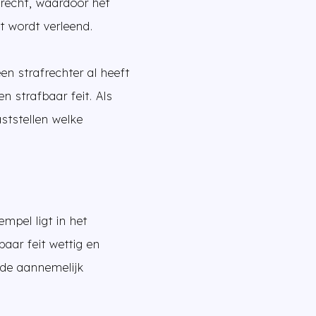
srecht, waardoor het
t wordt verleend.
n strafrechter al heeft
 strafbaar feit. Als
ststellen welke
empel ligt in het
baar feit wettig en
nde aannemelijk