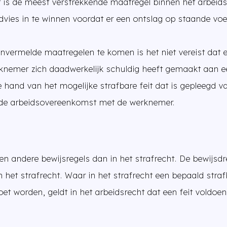
 is de meest verstrekkende maatregel binnen het arbeid
vies in te winnen voordat er een ontslag op staande voe
vermelde maatregelen te komen is het niet vereist dat ee
knemer zich daadwerkelijk schuldig heeft gemaakt aan een
 hand van het mogelijke strafbare feit dat is gepleegd va
r de arbeidsovereenkomst met de werknemer.
en andere bewijsregels dan in het strafrecht. De bewijsdr
n het strafrecht. Waar in het strafrecht een bepaald straf
t worden, geldt in het arbeidsrecht dat een feit voldoe