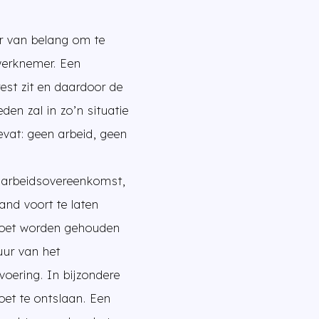
er van belang om te
werknemer. Een
est zit en daardoor de
en zal in zo’n situatie
evat: geen arbeid, geen
 arbeidsovereenkomst,
and voort te laten
 moet worden gehouden
uur van het
voering. In bijzondere
et te ontslaan. Een