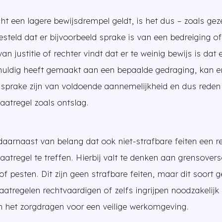
ht een lagere bewijsdrempel geldt, is het dus – zoals gez
esteld dat er bijvoorbeeld sprake is van een bedreiging o
 van justitie of rechter vindt dat er te weinig bewijs is d
uldig heeft gemaakt aan een bepaalde gedraging, kan e
n
sprake zijn van voldoende aannemelijkheid en dus reden
aatregel zoals ontslag.
daarnaast van belang dat ook niet-strafbare feiten een 
aatregel te treffen. Hierbij valt te denken aan grensover
f pesten. Dit zijn geen strafbare feiten, maar dit soort
maatregelen rechtvaardigen of zelfs ingrijpen noodzakelij
 het zorgdragen voor een veilige werkomgeving.