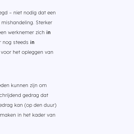
egd – niet nodig dat een
f mishandeling. Sterker
at een werknemer zich
in
r nog steeds
in
 voor het opleggen van
reden kunnen zijn om
schrijdend gedrag dat
 gedrag kan (op den duur)
k maken in het kader van