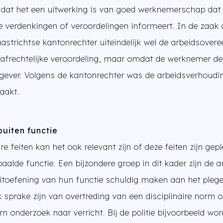
dat het een uitwerking is van goed werknemerschap dat
 verdenkingen of veroordelingen informeert. In de zaak d
strichtse kantonrechter uiteindelijk wel de arbeidsove
rafrechtelijke veroordeling, maar omdat de werknemer de
gever. Volgens de kantonrechter was de arbeidsverhoudi
aakt.
buiten functie
re feiten kan het ook relevant zijn of deze feiten zijn ge
aalde functie. Een bijzondere groep in dit kader zijn de 
itoefening van hun functie schuldig maken aan het pleg
k sprake zijn van overtreding van een disciplinaire norm of
n onderzoek naar verricht. Bij de politie bijvoorbeeld wor