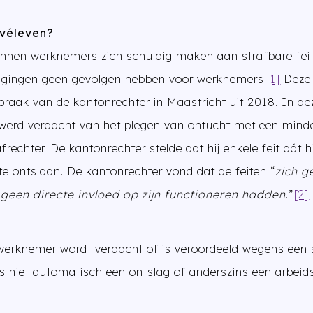
ivéleven?
unnen werknemers zich schuldig maken aan strafbare feit
ragingen geen gevolgen hebben voor werknemers.
[1]
Deze 
tspraak van de kantonrechter in Maastricht uit 2018. In d
erd verdacht van het plegen van ontucht met een minder
frechter. De kantonrechter stelde dat hij enkele feit dát h
e ontslaan. De kantonrechter vond dat de feiten “
zich g
geen directe invloed op zijn functioneren hadden
.”
[2]
 werknemer wordt verdacht of is veroordeeld wegens een s
us niet automatisch een ontslag of anderszins een arbeids