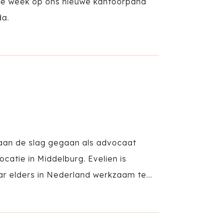
eze week op ons nieuwe kantoorpand
da.
s aan de slag gegaan als advocaat
catie in Middelburg. Evelien is
r elders in Nederland werkzaam te...