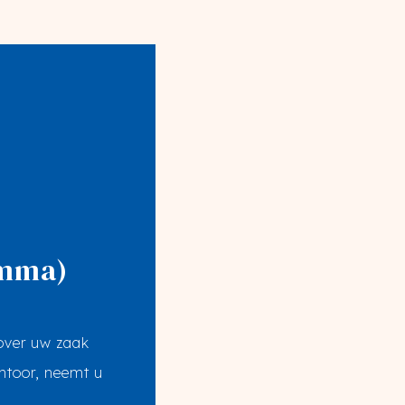
Emma)
 over uw zaak
ntoor, neemt u