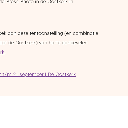
ld Press Photo in de Oostkerk in
ek aan deze tentoonstelling (en combinatie
oor de Oostkerk) van harte aanbevelen.
rk
.
2 t/m 21 september | De Oostkerk