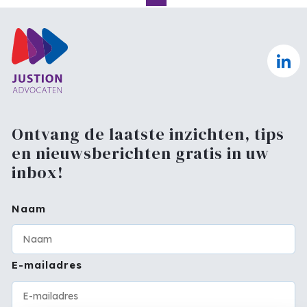
Ontvang de laatste inzichten, tips
en nieuwsberichten gratis in uw
inbox!
Naam
E-mailadres