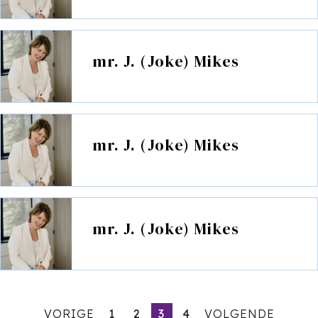
mr. J. (Joke) Mikes
mr. J. (Joke) Mikes
mr. J. (Joke) Mikes
VORIGE
1
2
3
4
VOLGENDE